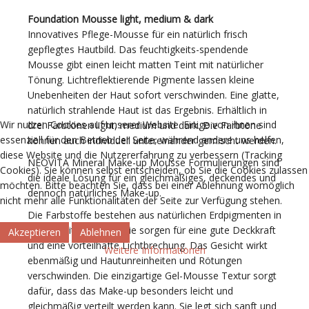
Foundation Mousse light, medium & dark
Innovatives Pflege-Mousse für ein natürlich frisch
gepflegtes Hautbild. Das feuchtigkeits-spendende
Mousse gibt einen leicht matten Teint mit natürlicher
Tönung. Lichtreflektierende Pigmente lassen kleine
Unebenheiten der Haut sofort verschwinden. Eine glatte,
natürlich strahlende Haut ist das Ergebnis. Erhältlich in
Wir nutzen Cookies auf unserer Website. Einige von ihnen sind
drei Farbtönen light, medium und dark. Die Farbtöne
essenziell für den Betrieb der Seite, während andere uns helfen,
können auch individuell untereinander gemischt werden.
diese Website und die Nutzererfahrung zu verbessern (Tracking
NEOVITA Mineral Make-up Mousse Formulierungen sind
Cookies). Sie können selbst entscheiden, ob Sie die Cookies zulassen
die ideale Lösung für ein gleichmäßiges, deckendes und
möchten. Bitte beachten Sie, dass bei einer Ablehnung womöglich
dennoch natürliches Make-up.
nicht mehr alle Funktionalitäten der Seite zur Verfügung stehen.
Die Farbstoffe bestehen aus natürlichen Erdpigmenten in
Lebensmittelqualität. Sie sorgen für eine gute Deckkraft
Akzeptieren
Ablehnen
und eine vorteilhafte Lichtbrechung. Das Gesicht wirkt
Weitere Informationen
ebenmäßig und Hautunreinheiten und Rötungen
verschwinden. Die einzigartige Gel-Mousse Textur sorgt
dafür, dass das Make-up besonders leicht und
gleichmäßig verteilt werden kann. Sie legt sich sanft und