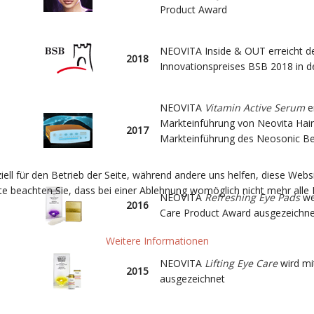
Product Award
NEOVITA Inside & OUT erreicht de
2018
Innovationspreises BSB 2018 in d
NEOVITA
Vitamin Active Serum
e
Markteinführung von Neovita Hai
2017
Markteinführung des Neosonic B
iell für den Betrieb der Seite, während andere uns helfen, diese Webs
e beachten Sie, dass bei einer Ablehnung womöglich nicht mehr alle F
NEOVITA
Refreshing Eye Pads
we
2016
Care Product Award ausgezeichne
Weitere Informationen
NEOVITA
Lifting Eye Care
wird mi
.............
2015
ausgezeichnet