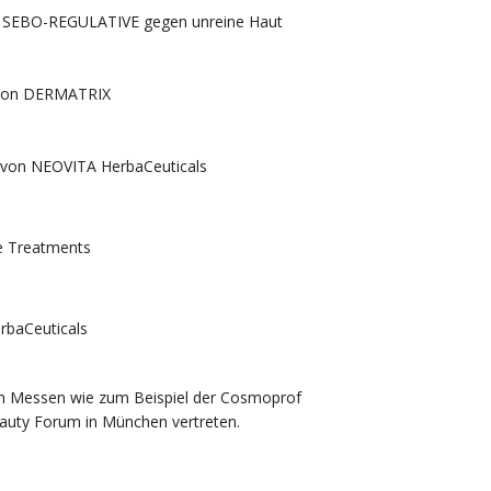
ms SEBO-REGULATIVE gegen unreine Haut
ation DERMATRIX
e von NEOVITA HerbaCeuticals
e Treatments
rbaCeuticals
len Messen wie zum Beispiel der Cosmoprof
eauty Forum in München vertreten.