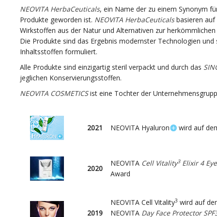
NEOVITA HerbaCeuticals
, ein Name der zu einem Synonym für
Produkte geworden ist.
NEOVITA HerbaCeuticals
basieren auf
Wirkstoffen aus der Natur und Alternativen zur herkömmliche
Die Produkte sind das Ergebnis modernster Technologien und 
Inhaltsstoffen formuliert.
Alle Produkte sind einzigartig steril verpackt und durch das
SIN
jeglichen Konservierungsstoffen.
NEOVITA COSMETICS
ist eine Tochter der Unternehmensgrup
2021
NEOVITA Hyaluron
wird auf de
3
NEOVITA
Cell Vitality
Elixir 4 Ey
2020
Award
3
NEOVITA Cell Vitality
wird auf de
2019
NEOVITA
Day Face Protector SPF