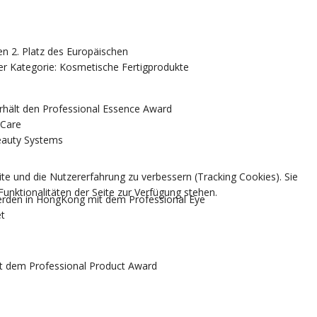
n 2. Platz des Europäischen
er Kategorie: Kosmetische Fertigprodukte
rhält den Professional Essence Award
rCare
eauty Systems
ite und die Nutzererfahrung zu verbessern (Tracking Cookies). Sie
unktionalitäten der Seite zur Verfügung stehen.
rden in HongKong mit dem Professional Eye
t
t dem Professional Product Award